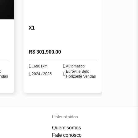
X1
R$ 301.900,00
16981km
Automatico
o
Euroville Belo
2024 / 2025
endas
Horizonte Vendas
Links rápidos
Quem somos
Fale conosco