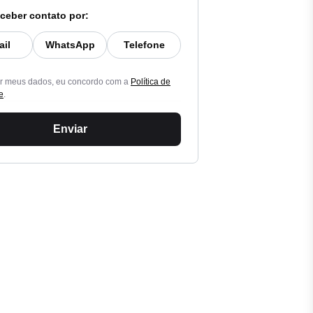
ceber contato por:
ail
WhatsApp
Telefone
ar meus dados, eu concordo com a
Política de
e
.
Enviar