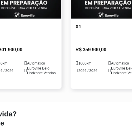
X1
301.900,00
R$ 359.900,00
00km
Automatico
1000km
Automatico
Euroville Belo
Euroville Bel
6 / 2026
2026 / 2026
Horizonte Vendas
Horizonte V
vida?
te