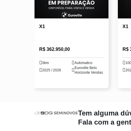
X1
X1
R$ 362.950,00
R$ 
0km
Automatico
10
Euroville Belo
2025 / 2026
202
Horizonte Vendas
Tem alguma dú
Fala com a gen