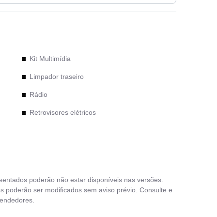
Kit Multimídia
Limpador traseiro
Rádio
Retrovisores elétricos
Rodas de liga leve
Travas elétricas
Vidros elétricos
esentados poderão não estar disponíveis nas versões.
s poderão ser modificados sem aviso prévio. Consulte e
vendedores.