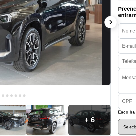
Preenc
entrar
Escolha 
+ 6