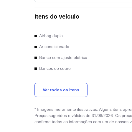
Itens do veículo
Airbag duplo
Ar condicionado
Banco com ajuste elétrico
Bancos de couro
Desembaçador traseiro
Ver todos os itens
Direção Elétrica
Freio ABS
* Imagens meramente ilustrativas. Alguns itens apr
Preços sugeridos e válidos de 31/08/2026. Os preço
confirme todas as informações com um de nossos 