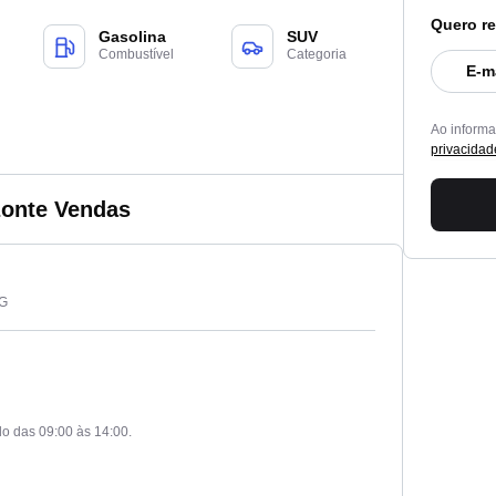
Quero re
Gasolina
SUV
Combustível
Categoria
E-m
Ao inform
privacidad
zonte Vendas
MG
o das 09:00 às 14:00.