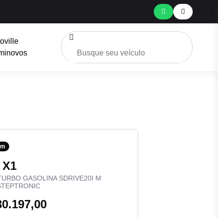
oville
minovos
um
 X1
 TURBO GASOLINA SDRIVE20I M
STEPTRONIC
30.197,00