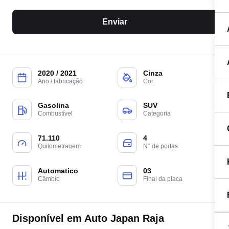
Enviar
2020 / 2021
Cinza
Ano / fabricação
Cor
Gasolina
SUV
Combustível
Categoria
71.110
4
Quilometragem
N° de portas
Automatico
03
Câmbio
Final da placa
Disponível em Auto Japan Raja