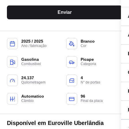
Enviar
2025 / 2025
Branco
Ano / fabricação
Cor
Gasolina
Picape
Combustível
Categoria
24.137
4
Quilometragem
N° de portas
Automatico
96
Câmbio
Final da placa
Disponível em Euroville Uberlândia