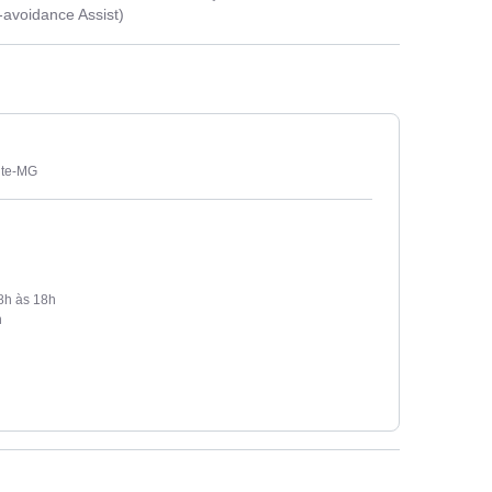
-avoidance Assist)
nte-MG
h às 18h
h