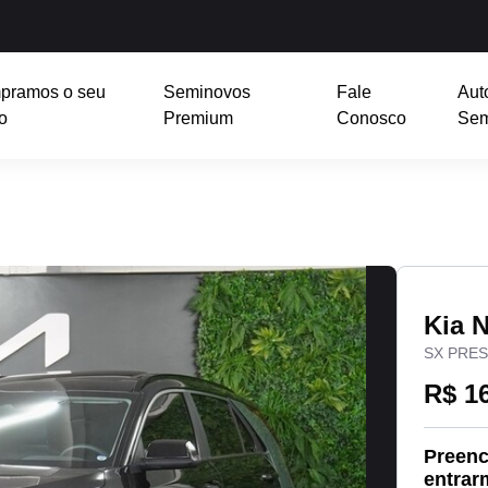
pramos o seu
Seminovos
Fale
Aut
o
Premium
Conosco
Sem
Kia 
SX PRES
R$ 1
Preenc
entrar