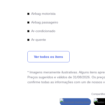
Airbag motorista
Airbag passageiro
Ar-condicionado
Ar-quente
Bancos de couro
Ver todos os itens
Câmbio automático
Computador de bordo
* Imagens meramente ilustrativas. Alguns itens apr
Desemb. traseiro
Preços sugeridos e válidos de 31/08/2026. Os preço
confirme todas as informações com um de nossos 
Direção hidráulica
Compartilhe