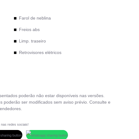
Farol de neblina
Freios abs
Limp. traseiro
Retrovisores elétricos
Rodas de liga leve
Travas elétricas
Vidros elétricos dianteiros
esentados poderão não estar disponíveis nas versões.
Vidros elétricos traseiros
s poderão ser modificados sem aviso prévio. Consulte e
vendedores.
Volante com regulagem de altura
 nas redes sociais!