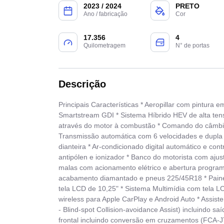
2023 / 2024
PRETO
Ano / fabricação
Cor
17.356
4
Quilometragem
N° de portas
Descrição
Principais Características * Aeropillar com pintura e
Smartstream GDI * Sistema Híbrido HEV de alta tens
através do motor à combustão * Comando do câmbio c
Transmissão automática com 6 velocidades e dupla
dianteira * Ar-condicionado digital automático e cont
antipólen e ionizador * Banco do motorista com ajust
malas com acionamento elétrico e abertura programá
acabamento diamantado e pneus 225/45R18 * Painel
tela LCD de 10,25" * Sistema Multimídia com tela L
wireless para Apple CarPlay e Android Auto * Assist
- Blind-spot Collision-avoidance Assist) incluindo sa
frontal incluindo conversão em cruzamentos (FCA-JT