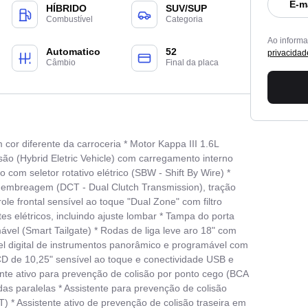
E-m
HÍBRIDO
SUV/SUP
Combustível
Categoria
Ao inform
Automatico
52
privacidad
Câmbio
Final da placa
m cor diferente da carroceria * Motor Kappa III 1.6L
ão (Hybrid Eletric Vehicle) com carregamento interno
om seletor rotativo elétrico (SBW - Shift By Wire) *
 embreagem (DCT - Dual Clutch Transmission), tração
role frontal sensível ao toque "Dual Zone" com filtro
es elétricos, incluindo ajuste lombar * Tampa do porta
vel (Smart Tailgate) * Rodas de liga leve aro 18" com
 digital de instrumentos panorâmico e programável com
CD de 10,25" sensível ao toque e conectividade USB e
ente ativo para prevenção de colisão por ponto cego (BCA
ídas paralelas * Assistente para prevenção de colisão
) * Assistente ativo de prevenção de colisão traseira em