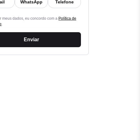
ail
WhatsApp
Telefone
ar meus dados, eu concordo com a
Política de
e
.
Enviar