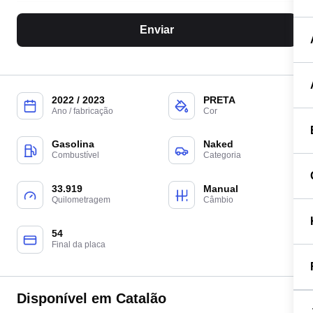
Enviar
2022 / 2023
PRETA
Ano / fabricação
Cor
Gasolina
Naked
Combustível
Categoria
33.919
Manual
Quilometragem
Câmbio
54
Final da placa
Disponível em Catalão