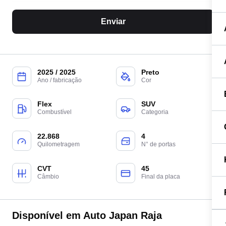
Enviar
2025 / 2025
Preto
Ano / fabricação
Cor
Flex
SUV
Combustível
Categoria
22.868
4
Quilometragem
N° de portas
CVT
45
Câmbio
Final da placa
Disponível em Auto Japan Raja