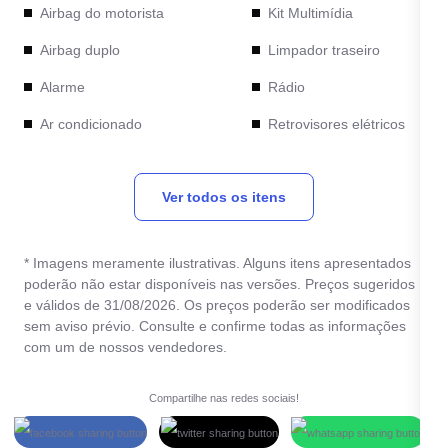
Airbag do motorista
Kit Multimídia
Airbag duplo
Limpador traseiro
Alarme
Rádio
Ar condicionado
Retrovisores elétricos
Bancos de couro
Rodas de liga leve
Ver todos os itens
Computador de bordo
Sensor de
estacionamento traseiro
Direção Elétrica
Travas elétricas
* Imagens meramente ilustrativas. Alguns itens apresentados
Direção hidráulica
poderão não estar disponíveis nas versões. Preços sugeridos
Vidros elétricos
e válidos de 31/08/2026. Os preços poderão ser modificados
Entrada USB
sem aviso prévio. Consulte e confirme todas as informações
Volante com Regulagem
Farol de neblina
com um de nossos vendedores.
de Altura
Freio ABS
Compartilhe nas redes sociais!