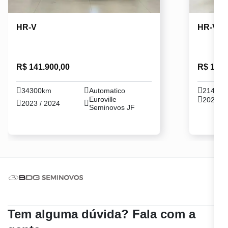
HR-V
HR-V
R$ 141.900,00
R$ 154.
34300km
Automatico
21400
Euroville
2023 / 
2023 / 2024
Seminovos JF
Tem alguma dúvida? Fala com a