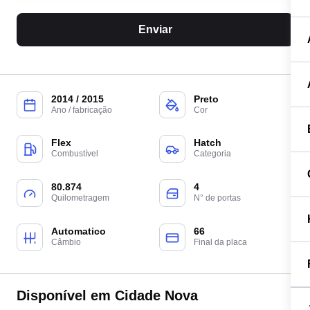
Enviar
2014 / 2015
Preto
Ano / fabricação
Cor
Flex
Hatch
Combustível
Categoria
80.874
4
Quilometragem
N° de portas
Automatico
66
Câmbio
Final da placa
Disponível em Cidade Nova