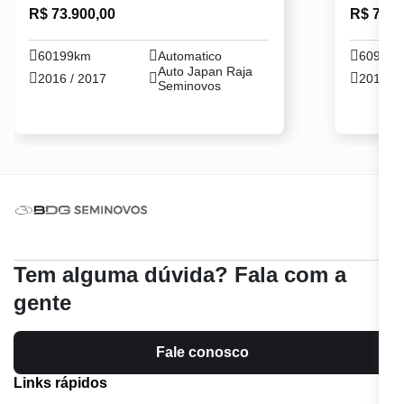
R$ 73.900,00
R$ 78.9
60199km
Automatico
60985
Auto Japan Raja
2016 / 2017
2018 / 
Seminovos
Tem alguma dúvida? Fala com a
gente
Fale conosco
Links rápidos