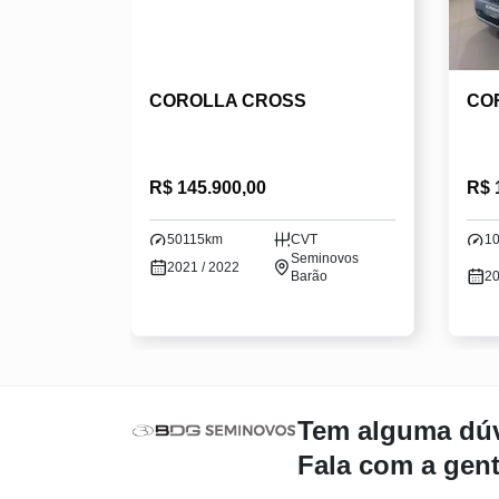
COROLLA CROSS
CO
R$ 145.900,00
R$ 
50115km
CVT
1
Seminovos
2021 / 2022
Barão
20
Tem alguma dú
Fala com a gen