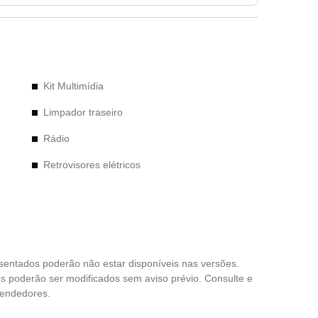
Kit Multimídia
Limpador traseiro
Rádio
Retrovisores elétricos
Rodas de liga leve
Sensor de chuva
Sensor de estacionamento traseiro
esentados poderão não estar disponíveis nas versões.
Teto solar
s poderão ser modificados sem aviso prévio. Consulte e
vendedores.
Travas elétricas