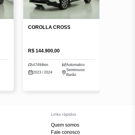
COROLLA CROSS
R$ 144.900,00
47494km
Automatico
Seminovos
2023 / 2024
Barão
Links rápidos
Quem somos
Fale conosco