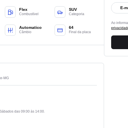
E-m
Flex
SUV
Combustível
Categoria
Ao inform
Automatico
64
privacidad
Câmbio
Final da placa
nte-MG
Sábados das 09:00 às 14:00.