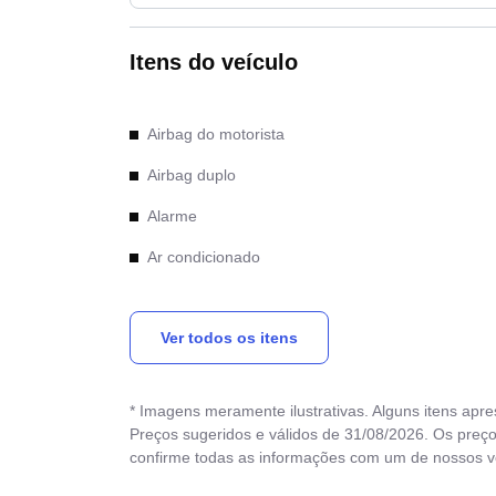
Itens do veículo
Airbag do motorista
Airbag duplo
Alarme
Ar condicionado
Bancos de couro
Ver todos os itens
Computador de bordo
Direção Elétrica
* Imagens meramente ilustrativas. Alguns itens apr
Direção hidráulica
Preços sugeridos e válidos de 31/08/2026. Os preço
confirme todas as informações com um de nossos 
Entrada USB