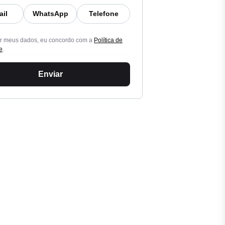
ail
WhatsApp
Telefone
ar meus dados, eu concordo com a
Política de
e
.
Enviar