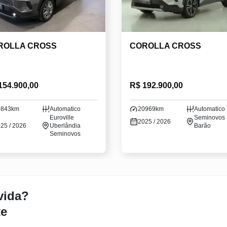
ROLLA CROSS
COROLLA CROSS
154.900,00
R$ 192.900,00
0843km
Automatico
20969km
Automatico
Euroville
Seminovos
2025 / 2026
25 / 2026
Uberlândia
Barão
Seminovos
vida?
te