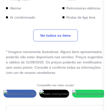
Alarme
Retrovisores elétricos
Ar condicionado
Rodas de liga leve
Computador de bordo
Sensor de
estacionamento traseiro
Ver todos os itens
Direção Elétrica
Travas elétricas
Direção hidráulica
Vidros elétricos
* Imagens meramente ilustrativas. Alguns itens apresentados
Entrada USB
poderão não estar disponíveis nas versões. Preços sugeridos
Volante com Regulagem
e válidos de 31/08/2026. Os preços poderão ser modificados
Farol de neblina
de Altura
sem aviso prévio. Consulte e confirme todas as informações
Freio ABS
com um de nossos vendedores.
Kit Multimídia
Compartilhe nas redes sociais!