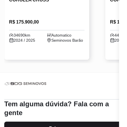
R$ 175.900,00
R$ 133.
34690km
Automatico
44527
2024 / 2025
Seminovos Barão
2022 /
Tem alguma dúvida? Fala com a
gente