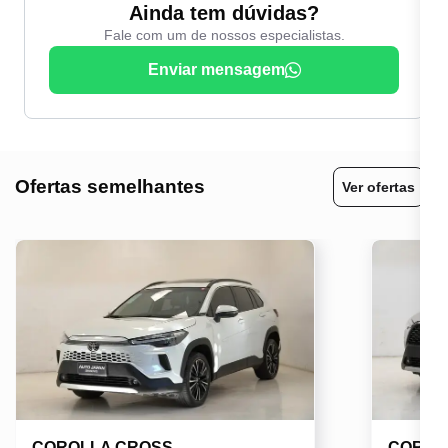
Ainda tem dúvidas?
Fale com um de nossos especialistas.
Enviar mensagem
Ofertas semelhantes
Ver ofertas
COROLLA CROSS
COROL