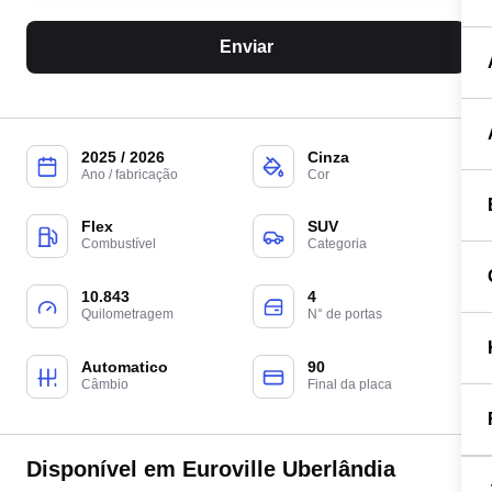
Enviar
2025 / 2026
Cinza
Ano / fabricação
Cor
Flex
SUV
Combustível
Categoria
10.843
4
Quilometragem
N° de portas
Automatico
90
Câmbio
Final da placa
Disponível em Euroville Uberlândia