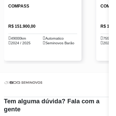
COMPASS
COMPA
R$ 151.900,00
R$ 112.
49000km
Automatico
75599
2024 / 2025
Seminovos Barão
2022 / 
Tem alguma dúvida? Fala com a
gente