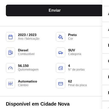
Enviar
2023 / 2023
Preto
Ano / fabricação
Cor
Diesel
SUV
Combustível
Categoria
56.150
4
Quilometragem
N° de portas
Automatico
62
Câmbio
Final da placa
Disponível em Cidade Nova