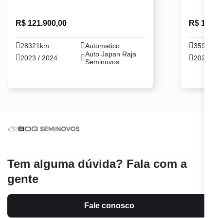
R$ 121.900,00
R$ 115.
28321km
Automatico
35936
Auto Japan Raja
2023 / 2024
2023 / 
Seminovos
Tem alguma dúvida? Fala com a
gente
Fale conosco