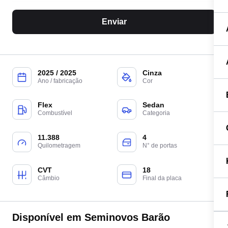
Enviar
2025 / 2025
Cinza
Ano / fabricação
Cor
Flex
Sedan
Combustível
Categoria
11.388
4
Quilometragem
N° de portas
CVT
18
Câmbio
Final da placa
Disponível em Seminovos Barão