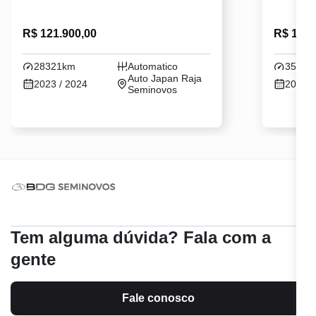
R$ 121.900,00
R$ 115.
28321km
Automatico
35936
Auto Japan Raja
2023 / 2024
2023 /
Seminovos
Tem alguma dúvida? Fala com a
gente
Fale conosco