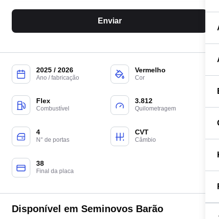
Enviar
2025 / 2026
Vermelho
Ano / fabricação
Cor
Flex
3.812
Combustível
Quilometragem
4
CVT
N° de portas
Câmbio
38
Final da placa
Disponível em Seminovos Barão